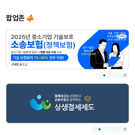
팝업존
자동
자동