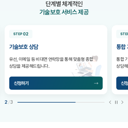
단계별 체계적인
기술보호 서비스 제공
02
STEP
STE
기술보호 상담
통합
유선, 이메일 등 비대면 연락망을 통해 맞춤형 종합
통합 
상담을 제공해드립니다.
상담해
신청하기
신
2
/
3
이전
자동재
다