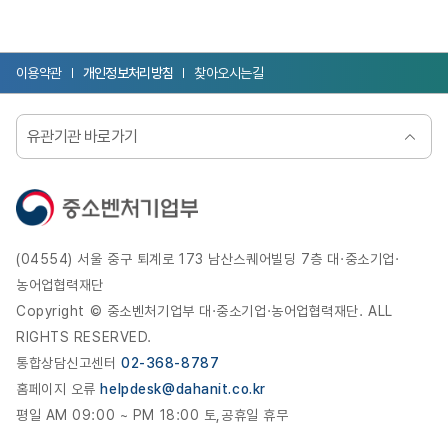
이용약관
개인정보처리방침
찾아오시는길
유관기관 바로가기
선택됨
(04554) 서울 중구 퇴계로 173 남산스퀘어빌딩 7층 대·중소기업·
농어업협력재단
Copyright © 중소벤처기업부 대·중소기업·농어업협력재단. ALL
RIGHTS RESERVED.
통합상담신고센터
02-368-8787
홈페이지 오류
helpdesk@dahanit.co.kr
평일 AM 09:00 ~ PM 18:00 토,공휴일 휴무