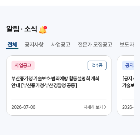
알림 · 소식
전체
공지사항
사업공고
전문가 모집공고
보도자료
사업공고
공지사
접수중
부산중기청 기술보호·범죄예방 합동설명회 개최
[공지사항
안내 [부산중기청·부산경찰청 공동]
기술보호 
2026-07-06
자세히 보기
2026-06