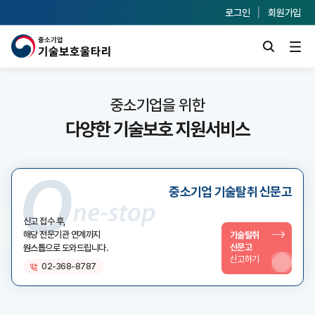
로그인
회원가입
중소기업을 위한
다양한 기술보호 지원서비스
중소기업 기술탈취 신문고
신고 접수 후,
해당 전문기관 연계까지
기술탈취
신문고
원스톱
으로 도와드립니다.
신고하기
02-368-8787